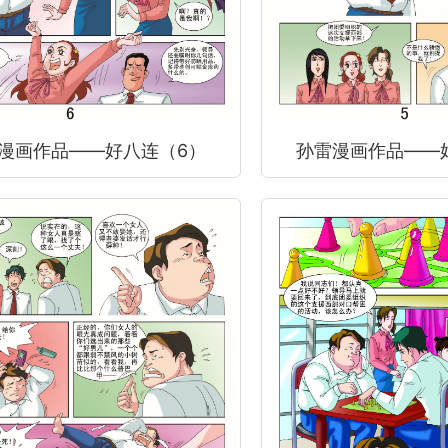
漫画作品——好八连（6）
孙雷漫画作品——