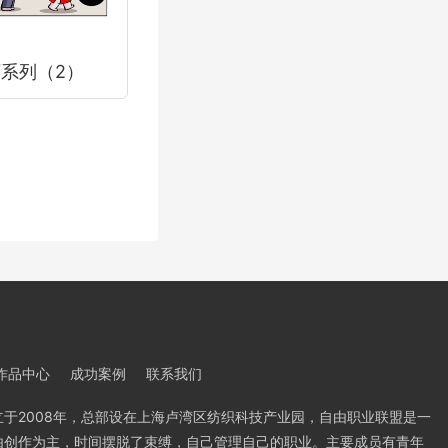
系列（2）
作品中心
成功案例
联系我们
立于2008年，总部设在上海卢湾区纺织科技产业园，自由职业联盟是一
由创作为主，时间摆脱了束缚，自己管理自己的职业。主要成员有青年