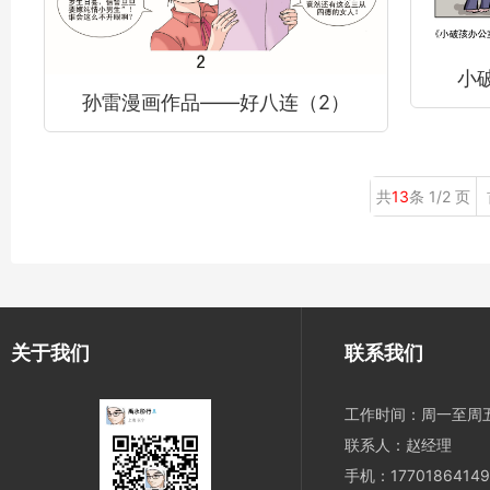
小
孙雷漫画作品——好八连（2）
共
13
条 1/2 页
关于我们
联系我们
工作时间：周一至周五 9
联系人：赵经理
手机：17701864149