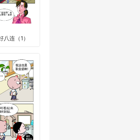
好八连（1）