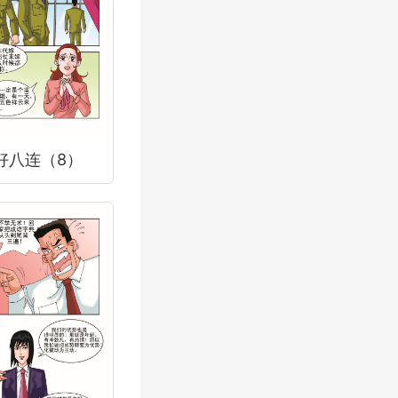
好八连（8）