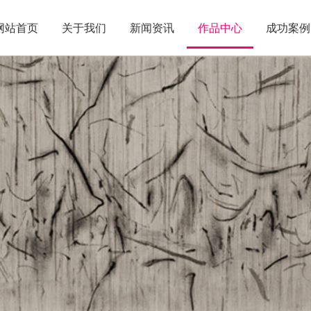
网站首页
关于我们
新闻资讯
作品中心
成功案例