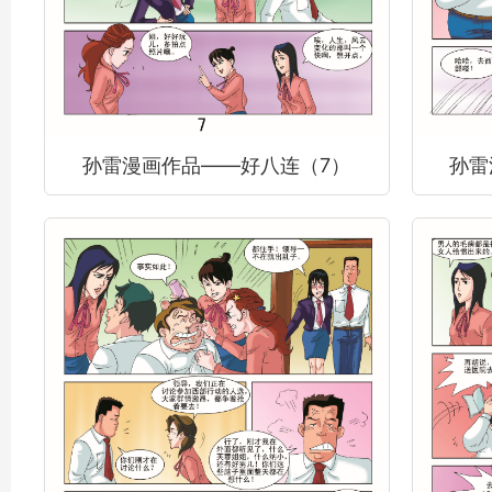
孙雷漫画作品——好八连（7）
孙雷